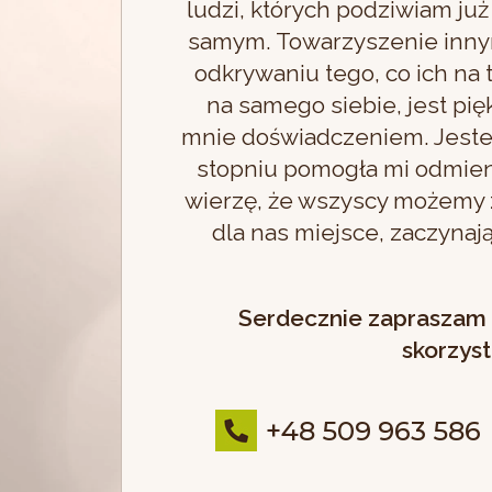
ludzi, których podziwiam ju
samym. Towarzyszenie innym
odkrywaniu tego, co ich na 
na samego siebie, jest pi
mnie doświadczeniem. Jeste
stopniu pomogła mi odmien
wierzę, że wszyscy możemy z
dla nas miejsce, zaczyna
Serdecznie zapraszam d
skorzys
+48 509 963 586