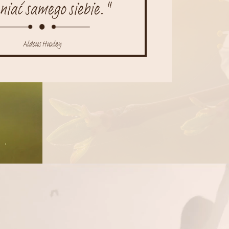
niać samego siebie."
Aldous Huxley