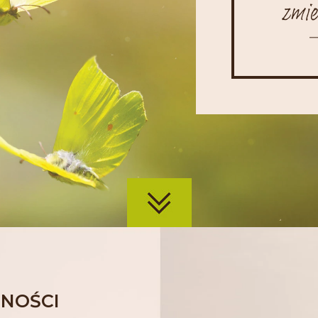
zmie
NOŚCI