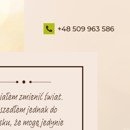
+48 509 963 586
iałem zmienić świat.
szedłem jednak do
sku, że mogę jedynie