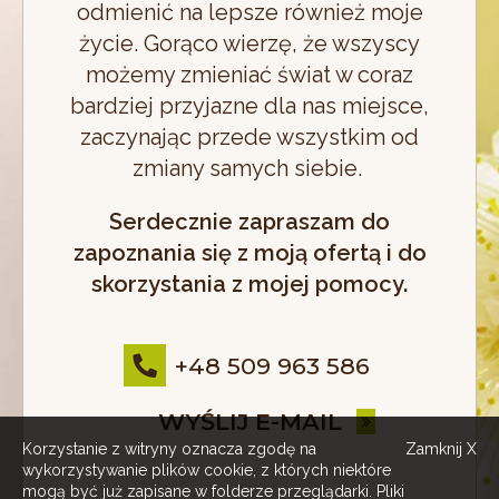
odmienić na lepsze również moje
życie. Gorąco wierzę, że wszyscy
możemy zmieniać świat w coraz
bardziej przyjazne dla nas miejsce,
zaczynając przede wszystkim od
zmiany samych siebie.
Serdecznie zapraszam do
zapoznania się z moją ofertą i do
skorzystania z mojej pomocy.
+48 509 963 586
WYŚLIJ E-MAIL
Korzystanie z witryny oznacza zgodę na
Zamknij X
wykorzystywanie plików cookie, z których niektóre
mogą być już zapisane w folderze przeglądarki. Pliki